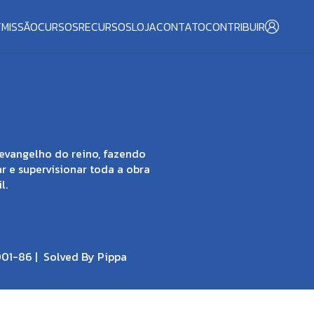
T
MISSÃO
CURSOS
RECURSOS
LOJA
CONTATO
CONTRIBUIR
evangelho do reino, fazendo
ar e supervisionar toda a obra
l.
001-86 |
Solved By Pippa