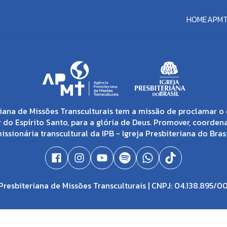
HOME
APM
iana de Missões Transculturais tem a missão de proclamar o 
 do Espírito Santo, para a glória de Deus. Promover, coorden
issionária transcultural da IPB - Igreja Presbiteriana do Brasi
resbiteriana de Missões Transculturais | CNPJ: 04.138.895/0