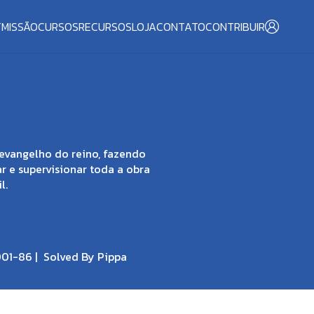
T
MISSÃO
CURSOS
RECURSOS
LOJA
CONTATO
CONTRIBUIR
evangelho do reino, fazendo
ar e supervisionar toda a obra
l.
001-86 |
Solved By Pippa