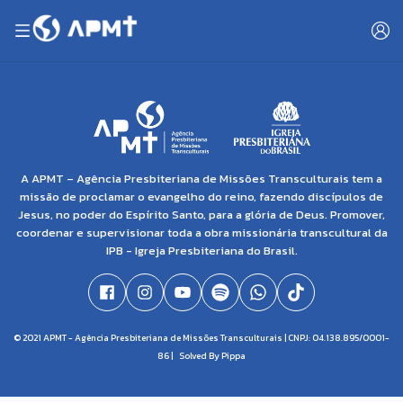
A APMT – Agência Presbiteriana de Missões Transculturais tem a
missão de proclamar o evangelho do reino, fazendo discípulos de
Jesus, no poder do Espírito Santo, para a glória de Deus. Promover,
coordenar e supervisionar toda a obra missionária transcultural da
IPB - Igreja Presbiteriana do Brasil.
© 2021 APMT - Agência Presbiteriana de Missões Transculturais | CNPJ: 04.138.895/0001-
86 |
Solved By Pippa