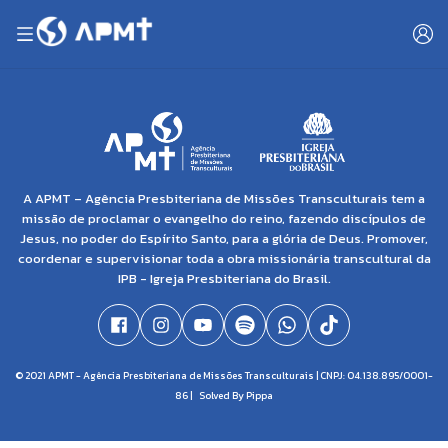
A APMT – Agência Presbiteriana de Missões Transculturais tem a
missão de proclamar o evangelho do reino, fazendo discípulos de
Jesus, no poder do Espírito Santo, para a glória de Deus. Promover,
coordenar e supervisionar toda a obra missionária transcultural da
IPB - Igreja Presbiteriana do Brasil.
© 2021 APMT - Agência Presbiteriana de Missões Transculturais | CNPJ: 04.138.895/0001-
86 |
Solved By Pippa