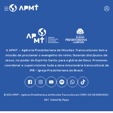
A APMT – Agência Presbiteriana de Missões Transculturais tem a
missão de proclamar o evangelho do reino, fazendo discípulos de
Jesus, no poder do Espírito Santo, para a glória de Deus. Promover,
coordenar e supervisionar toda a obra missionária transcultural da
IPB - Igreja Presbiteriana do Brasil.
© 2021 APMT - Agência Presbiteriana de Missões Transculturais | CNPJ: 04.138.895/0001-
86 |
Solved By Pippa