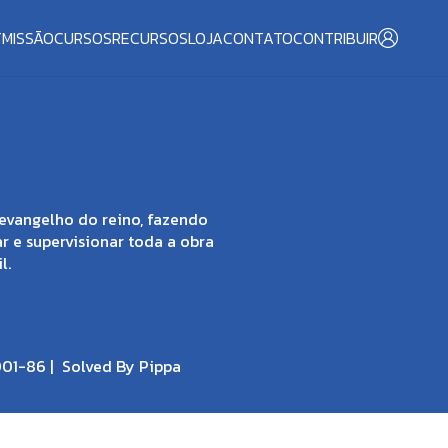
T
MISSÃO
CURSOS
RECURSOS
LOJA
CONTATO
CONTRIBUIR
evangelho do reino, fazendo
ar e supervisionar toda a obra
l.
001-86 |
Solved By Pippa