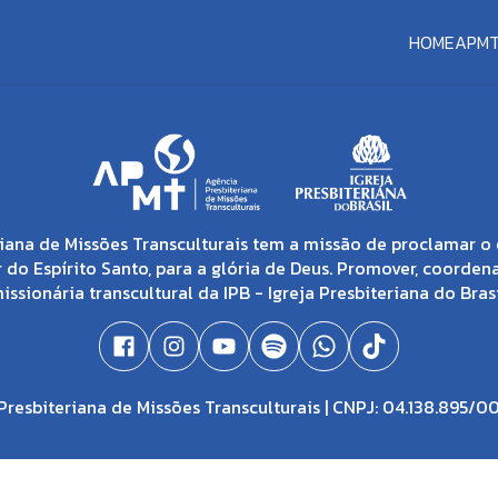
HOME
APM
iana de Missões Transculturais tem a missão de proclamar o 
 do Espírito Santo, para a glória de Deus. Promover, coorden
issionária transcultural da IPB - Igreja Presbiteriana do Brasi
resbiteriana de Missões Transculturais | CNPJ: 04.138.895/0