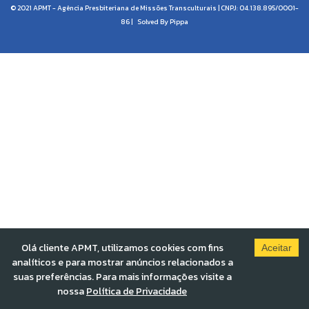
© 2021 APMT - Agência Presbiteriana de Missões Transculturais | CNPJ: 04.138.895/0001-
86 |
Solved By Pippa
Olá cliente APMT, utilizamos cookies com fins
Aceitar
analíticos e para mostrar anúncios relacionados a
suas preferências. Para mais informações visite a
nossa
Política de Privacidade