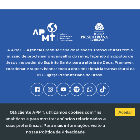
A APMT – Agência Presbiteriana de Missões Transculturais tem a
missão de proclamar o evangelho do reino, fazendo discípulos de
Jesus, no poder do Espírito Santo, para a glória de Deus. Promover,
coordenar e supervisionar toda a obra missionária transcultural da
IPB - Igreja Presbiteriana do Brasil.
© 2021 APMT - Agência Presbiteriana de Missões Transculturais | CNPJ: 04.138.895/0001-
Olá cliente APMT, utilizamos cookies com fins
86 |
Solved By Pippa
Aceitar
analíticos e para mostrar anúncios relacionados a
suas preferências. Para mais informações visite a
nossa
Política de Privacidade