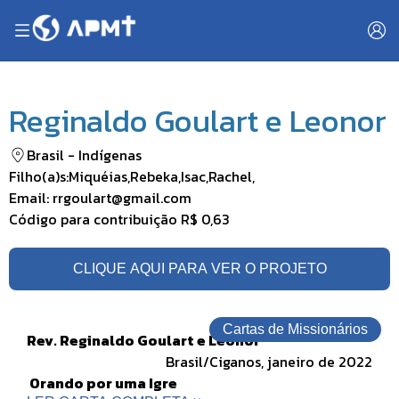
Reginaldo Goulart e Leonor
Brasil
-
Indígenas
Filho(a)s:
Miquéias
,
Rebeka
,
Isac
,
Rachel
,
Email:
rrgoulart@gmail.com
Código para contribuição
R$ 0,63
CLIQUE AQUI PARA VER O PROJETO
Cartas de Missionários
Rev. Reginaldo Goulart e Leonor
Brasil/Ciganos, janeiro de 2022
Orando por uma Igre