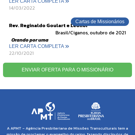
LER CARTA COMPLETA
14/03/2022
Cartas de Missionários
Rev. Reginaldo Goulart e Leonor
Brasil/Ciganos, outubro de 2021
Orando por uma
LER CARTA COMPLETA
22/10/2021
ENVIAR OFERTA PARA O MISSIONÁRIO
A APMT – Agência Presbiteriana de Missões Transculturais tem a
missão de proclamar o evangelho do reino, fazendo discípulos de