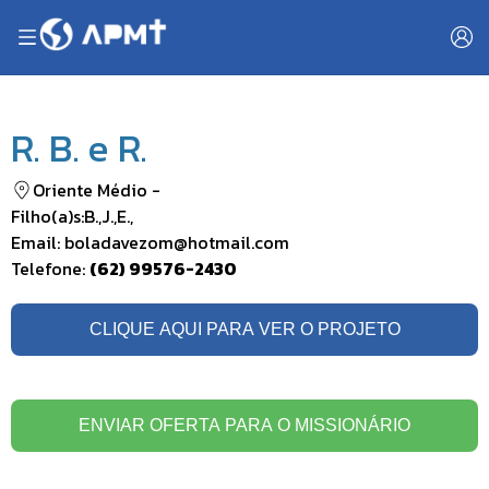
R. B. e R.
Oriente Médio
-
Filho(a)s:
B.
,
J.
,
E.
,
Email:
boladavezom@hotmail.com
Telefone:
(62) 99576-2430
CLIQUE AQUI PARA VER O PROJETO
ENVIAR OFERTA PARA O MISSIONÁRIO