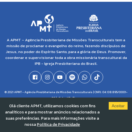
A APMT – Agência Presbiteriana de Missões Transculturais tem a
missão de proclamar o evangelho do reino, fazendo discípulos de
Jesus, no poder do Espírito Santo, para a glória de Deus. Promover,
coordenar e supervisionar toda a obra missionária transcultural da
IPB - Igreja Presbiteriana do Brasil.
© 2021 APMT - Agência Presbiteriana de Missões Transculturais | CNPJ: 04.138.895/0001-
86 |
Solved By Pippa
Olá cliente APMT, utilizamos cookies com fins
Aceitar
analíticos e para mostrar anúncios relacionados a
suas preferências. Para mais informações visite a
nossa
Política de Privacidade