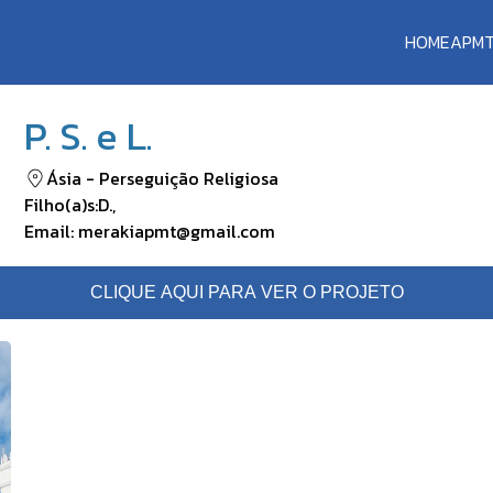
HOME
APM
P. S. e L.
Ásia
-
Perseguição Religiosa
Filho(a)s:
D.
,
Email:
merakiapmt@gmail.com
CLIQUE AQUI PARA VER O PROJETO