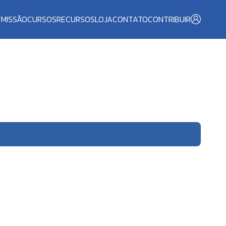
T
MISSÃO
CURSOS
RECURSOS
LOJA
CONTATO
CONTRIBUIR