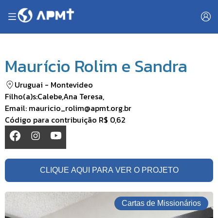
Maurício Rolim e Sandra
Uruguai
-
Montevideo
Filho(a)s:
Calebe
,
Ana Teresa
,
Email:
mauricio_rolim@apmt.org.br
Código para contribuição
R$ 0,62
CLIQUE AQUI PARA VER O PROJETO
Cartas de Missionários