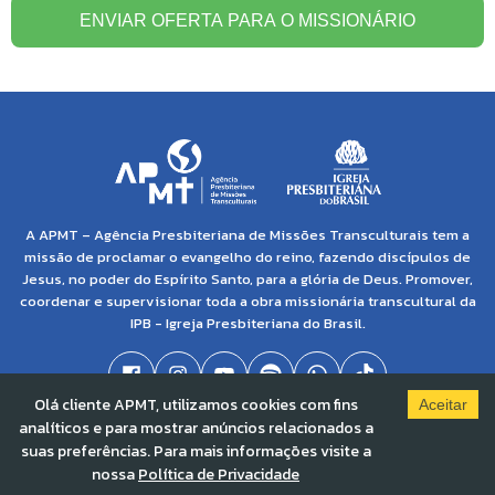
ENVIAR OFERTA PARA O MISSIONÁRIO
A APMT – Agência Presbiteriana de Missões Transculturais tem a
missão de proclamar o evangelho do reino, fazendo discípulos de
Jesus, no poder do Espírito Santo, para a glória de Deus. Promover,
coordenar e supervisionar toda a obra missionária transcultural da
IPB - Igreja Presbiteriana do Brasil.
Olá cliente APMT, utilizamos cookies com fins
Aceitar
analíticos e para mostrar anúncios relacionados a
© 2021 APMT - Agência Presbiteriana de Missões Transculturais | CNPJ: 04.138.895/0001-
suas preferências. Para mais informações visite a
86 |
Solved By Pippa
nossa
Política de Privacidade