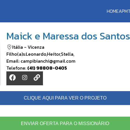
HOME
APM
Maick e Maressa dos Santo
Itália
-
Vicenza
Filho(a)s:
Leonardo
,
Heitor
,
Stella
,
Email:
campibianchi@gmail.com
Telefone:
(41) 98808-0405
CLIQUE AQUI PARA VER O PROJETO
ENVIAR OFERTA PARA O MISSIONÁRIO