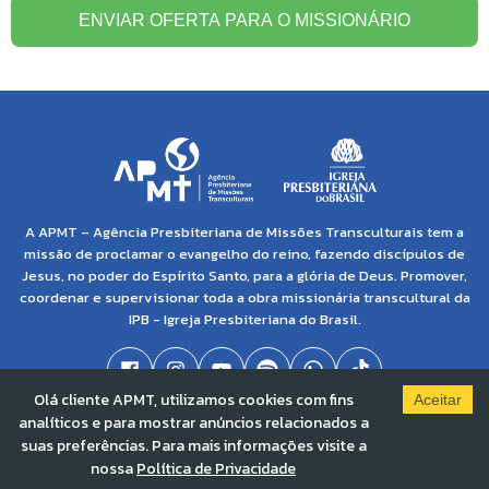
ENVIAR OFERTA PARA O MISSIONÁRIO
A APMT – Agência Presbiteriana de Missões Transculturais tem a
missão de proclamar o evangelho do reino, fazendo discípulos de
Jesus, no poder do Espírito Santo, para a glória de Deus. Promover,
coordenar e supervisionar toda a obra missionária transcultural da
IPB - Igreja Presbiteriana do Brasil.
Olá cliente APMT, utilizamos cookies com fins
Aceitar
analíticos e para mostrar anúncios relacionados a
© 2021 APMT - Agência Presbiteriana de Missões Transculturais | CNPJ: 04.138.895/0001-
suas preferências. Para mais informações visite a
86 |
Solved By Pippa
nossa
Política de Privacidade