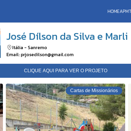
HOME
APM
José Dílson da Silva e Marli
Itália
-
Sanremo
Email:
prjosedilson@gmail.com
CLIQUE AQUI PARA VER O PROJETO
Cartas de Missionários