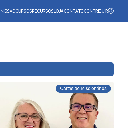
T
MISSÃO
CURSOS
RECURSOS
LOJA
CONTATO
CONTRIBUIR
Cartas de Missionários