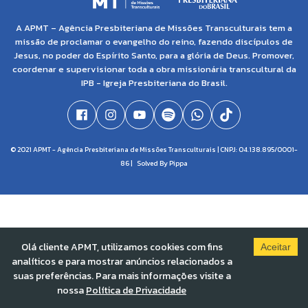
A APMT – Agência Presbiteriana de Missões Transculturais tem a
missão de proclamar o evangelho do reino, fazendo discípulos de
Jesus, no poder do Espírito Santo, para a glória de Deus. Promover,
coordenar e supervisionar toda a obra missionária transcultural da
IPB - Igreja Presbiteriana do Brasil.
© 2021 APMT - Agência Presbiteriana de Missões Transculturais | CNPJ: 04.138.895/0001-
86 |
Solved By Pippa
Olá cliente APMT, utilizamos cookies com fins
Aceitar
analíticos e para mostrar anúncios relacionados a
suas preferências. Para mais informações visite a
nossa
Política de Privacidade