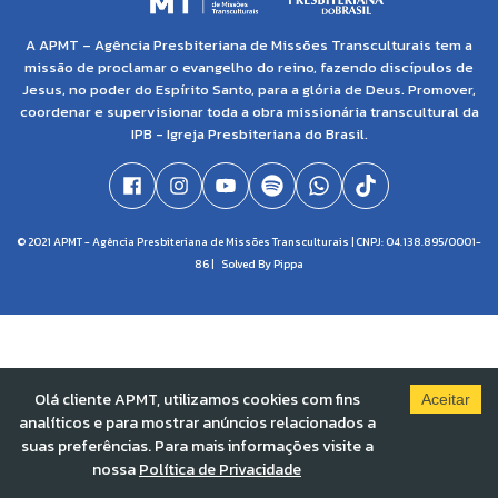
A APMT – Agência Presbiteriana de Missões Transculturais tem a
missão de proclamar o evangelho do reino, fazendo discípulos de
Jesus, no poder do Espírito Santo, para a glória de Deus. Promover,
coordenar e supervisionar toda a obra missionária transcultural da
IPB - Igreja Presbiteriana do Brasil.
© 2021 APMT - Agência Presbiteriana de Missões Transculturais | CNPJ: 04.138.895/0001-
86 |
Solved By Pippa
Olá cliente APMT, utilizamos cookies com fins
Aceitar
analíticos e para mostrar anúncios relacionados a
suas preferências. Para mais informações visite a
nossa
Política de Privacidade