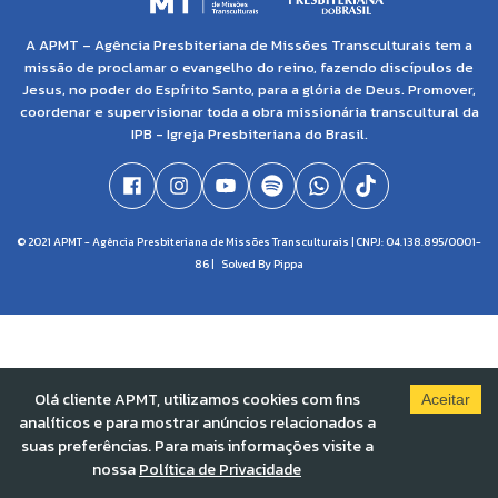
A APMT – Agência Presbiteriana de Missões Transculturais tem a
missão de proclamar o evangelho do reino, fazendo discípulos de
Jesus, no poder do Espírito Santo, para a glória de Deus. Promover,
coordenar e supervisionar toda a obra missionária transcultural da
IPB - Igreja Presbiteriana do Brasil.
© 2021 APMT - Agência Presbiteriana de Missões Transculturais | CNPJ: 04.138.895/0001-
86 |
Solved By Pippa
Olá cliente APMT, utilizamos cookies com fins
Aceitar
analíticos e para mostrar anúncios relacionados a
suas preferências. Para mais informações visite a
nossa
Política de Privacidade