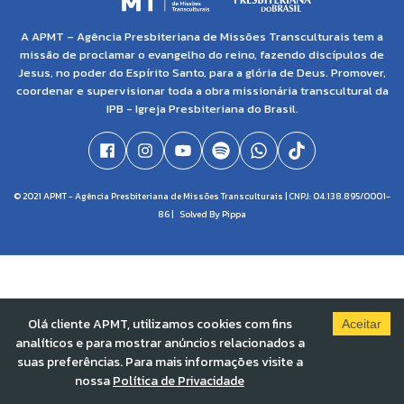
A APMT – Agência Presbiteriana de Missões Transculturais tem a
missão de proclamar o evangelho do reino, fazendo discípulos de
Jesus, no poder do Espírito Santo, para a glória de Deus. Promover,
coordenar e supervisionar toda a obra missionária transcultural da
IPB - Igreja Presbiteriana do Brasil.
© 2021 APMT - Agência Presbiteriana de Missões Transculturais | CNPJ: 04.138.895/0001-
86 |
Solved By Pippa
Olá cliente APMT, utilizamos cookies com fins
Aceitar
analíticos e para mostrar anúncios relacionados a
suas preferências. Para mais informações visite a
nossa
Política de Privacidade