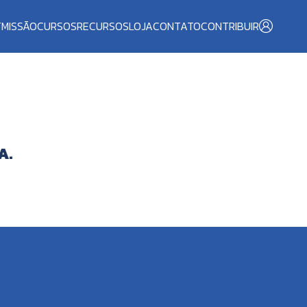
T
MISSÃO
CURSOS
RECURSOS
LOJA
CONTATO
CONTRIBUIR
A.