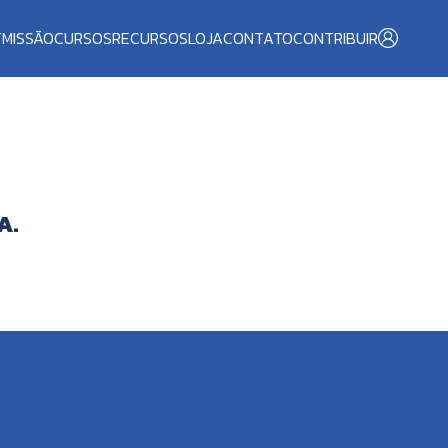
T
MISSÃO
CURSOS
RECURSOS
LOJA
CONTATO
CONTRIBUIR
A.