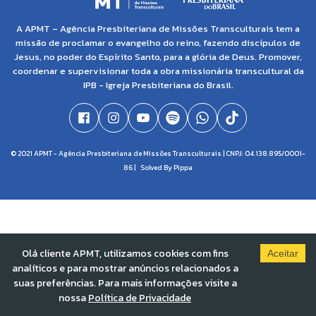
A APMT – Agência Presbiteriana de Missões Transculturais tem a
missão de proclamar o evangelho do reino, fazendo discípulos de
Jesus, no poder do Espírito Santo, para a glória de Deus. Promover,
coordenar e supervisionar toda a obra missionária transcultural da
IPB - Igreja Presbiteriana do Brasil.
© 2021 APMT - Agência Presbiteriana de Missões Transculturais | CNPJ: 04.138.895/0001-
86 |
Solved By Pippa
Olá cliente APMT, utilizamos cookies com fins
Aceitar
analíticos e para mostrar anúncios relacionados a
suas preferências. Para mais informações visite a
nossa
Política de Privacidade