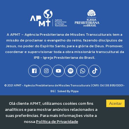
A APMT – Agência Presbiteriana de Missões Transculturais tem a
missão de proclamar o evangelho do reino, fazendo discípulos de
Jesus, no poder do Espírito Santo, para a glória de Deus. Promover,
coordenar e supervisionar toda a obra missionária transcultural da
IPB - Igreja Presbiteriana do Brasil.
© 2021 APMT - Agência Presbiteriana de Missões Transculturais | CNPJ: 04.138.895/0001-
86 |
Solved By Pippa
Olá cliente APMT, utilizamos cookies com fins
Aceitar
analíticos e para mostrar anúncios relacionados a
suas preferências. Para mais informações visite a
nossa
Política de Privacidade