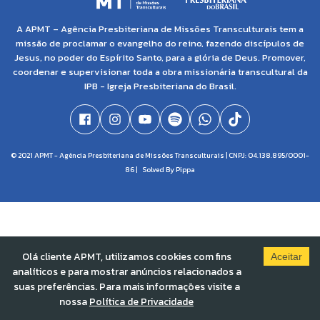
A APMT – Agência Presbiteriana de Missões Transculturais tem a
missão de proclamar o evangelho do reino, fazendo discípulos de
Jesus, no poder do Espírito Santo, para a glória de Deus. Promover,
coordenar e supervisionar toda a obra missionária transcultural da
IPB - Igreja Presbiteriana do Brasil.
© 2021 APMT - Agência Presbiteriana de Missões Transculturais | CNPJ: 04.138.895/0001-
86 |
Solved By Pippa
Olá cliente APMT, utilizamos cookies com fins
Aceitar
analíticos e para mostrar anúncios relacionados a
suas preferências. Para mais informações visite a
nossa
Política de Privacidade