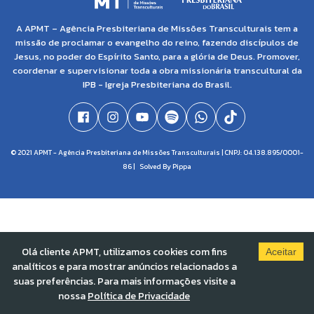
A APMT – Agência Presbiteriana de Missões Transculturais tem a
missão de proclamar o evangelho do reino, fazendo discípulos de
Jesus, no poder do Espírito Santo, para a glória de Deus. Promover,
coordenar e supervisionar toda a obra missionária transcultural da
IPB - Igreja Presbiteriana do Brasil.
© 2021 APMT - Agência Presbiteriana de Missões Transculturais | CNPJ: 04.138.895/0001-
86 |
Solved By Pippa
Olá cliente APMT, utilizamos cookies com fins
Aceitar
analíticos e para mostrar anúncios relacionados a
suas preferências. Para mais informações visite a
nossa
Política de Privacidade