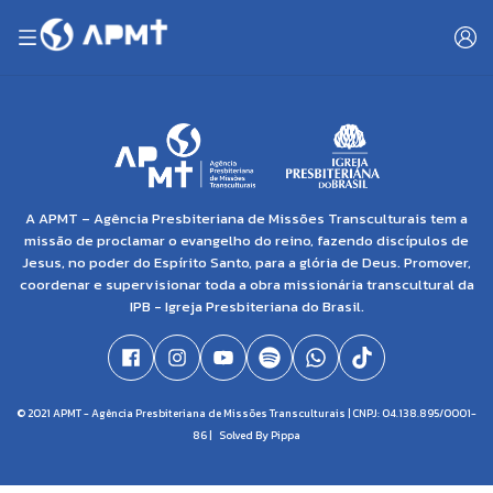
A APMT – Agência Presbiteriana de Missões Transculturais tem a
missão de proclamar o evangelho do reino, fazendo discípulos de
Jesus, no poder do Espírito Santo, para a glória de Deus. Promover,
coordenar e supervisionar toda a obra missionária transcultural da
IPB - Igreja Presbiteriana do Brasil.
© 2021 APMT - Agência Presbiteriana de Missões Transculturais | CNPJ: 04.138.895/0001-
86 |
Solved By Pippa