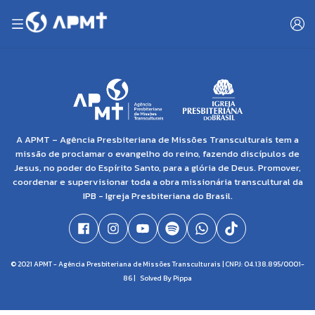
A APMT – Agência Presbiteriana de Missões Transculturais tem a
missão de proclamar o evangelho do reino, fazendo discípulos de
Jesus, no poder do Espírito Santo, para a glória de Deus. Promover,
coordenar e supervisionar toda a obra missionária transcultural da
IPB - Igreja Presbiteriana do Brasil.
© 2021 APMT - Agência Presbiteriana de Missões Transculturais | CNPJ: 04.138.895/0001-
86 |
Solved By Pippa