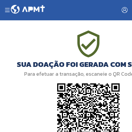
SUA DOAÇÃO FOI GERADA COM 
Para efetuar a transação, escaneie o QR Cod