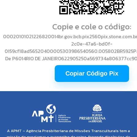
Copie e cole o código:
00020101021226820014br.gov.bcb.pix2560pix.stone.com.b
2c0e-47a6-bd0f-
0159cf18ad56520400005303986540560.005802BR5925Paga
De P6014RIO DE JANEIRO622905250a569734a806377cc
Copiar Código Pix
A APMT – Agência Presbiteriana de Missões Transculturais tem a
missão de proclamar o evangelho do reino, fazendo discípulos de