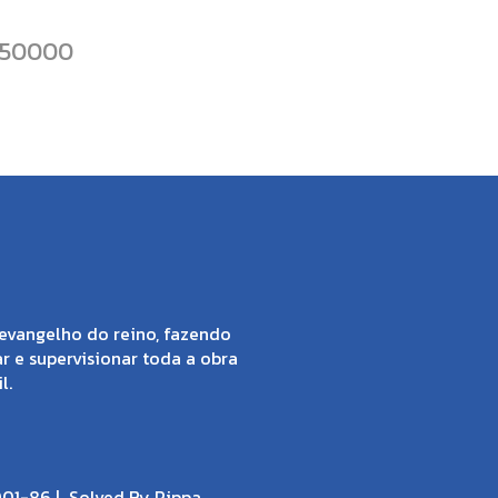
050000
evangelho do reino, fazendo
ar e supervisionar toda a obra
l.
001-86 |
Solved By Pippa