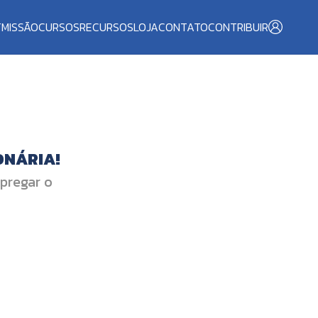
T
MISSÃO
CURSOS
RECURSOS
LOJA
CONTATO
CONTRIBUIR
ONÁRIA!
 pregar o