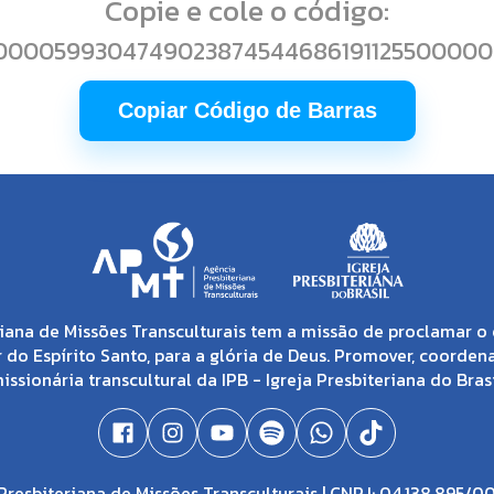
Copie e cole o código:
000059930474902387454468619112550000
Copiar Código de Barras
iana de Missões Transculturais tem a missão de proclamar o 
 do Espírito Santo, para a glória de Deus. Promover, coorden
issionária transcultural da IPB - Igreja Presbiteriana do Brasi
resbiteriana de Missões Transculturais | CNPJ: 04.138.895/0