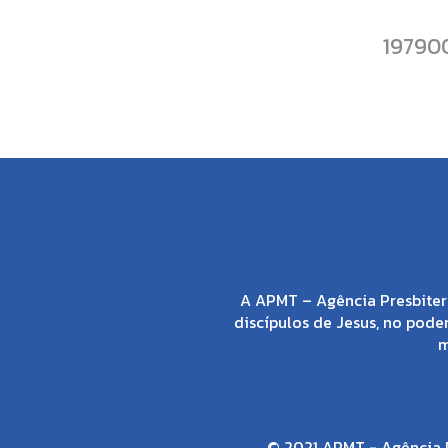
19790
A APMT – Agência Presbiter
discípulos de Jesus, no poder
m
© 2021 APMT - Agência P