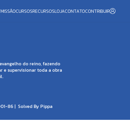
T
MISSÃO
CURSOS
RECURSOS
LOJA
CONTATO
CONTRIBUIR
evangelho do reino, fazendo
ar e supervisionar toda a obra
l.
001-86 |
Solved By Pippa