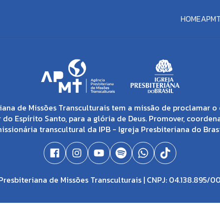
HOME
APM
iana de Missões Transculturais tem a missão de proclamar o 
 do Espírito Santo, para a glória de Deus. Promover, coorden
issionária transcultural da IPB - Igreja Presbiteriana do Brasi
resbiteriana de Missões Transculturais | CNPJ: 04.138.895/0