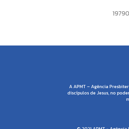
1979
A APMT – Agência Presbiter
discípulos de Jesus, no poder
m
© 2021 APMT - Agência P