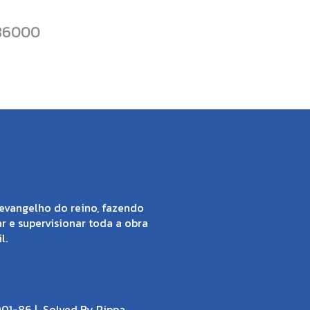
86000
evangelho do reino, fazendo
ar e supervisionar toda a obra
l.
001-86 |
Solved By Pippa