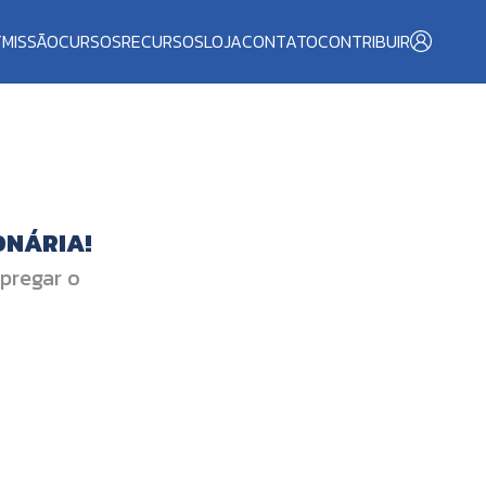
T
MISSÃO
CURSOS
RECURSOS
LOJA
CONTATO
CONTRIBUIR
ONÁRIA!
 pregar o