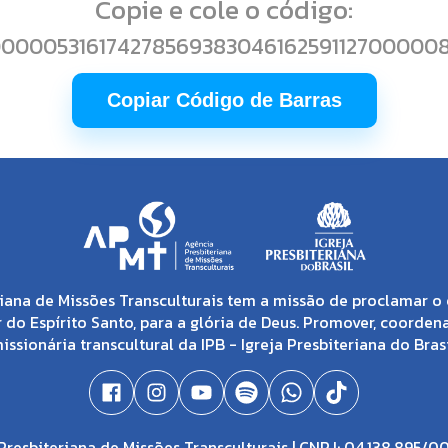
Copie e cole o código:
00000531617427856938304616259112700000
Copiar Código de Barras
iana de Missões Transculturais tem a missão de proclamar o 
 do Espírito Santo, para a glória de Deus. Promover, coorden
issionária transcultural da IPB - Igreja Presbiteriana do Brasi
resbiteriana de Missões Transculturais | CNPJ: 04.138.895/0