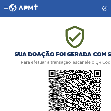
SUA DOAÇÃO FOI GERADA COM 
Para efetuar a transação, escaneie o QR Cod