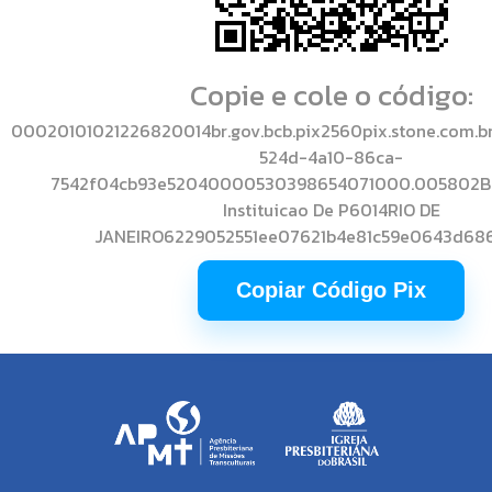
Copie e cole o código:
00020101021226820014br.gov.bcb.pix2560pix.stone.com.b
524d-4a10-86ca-
7542f04cb93e52040000530398654071000.005802BR
Instituicao De P6014RIO DE
JANEIRO6229052551ee07621b4e81c59e0643d68
Copiar Código Pix