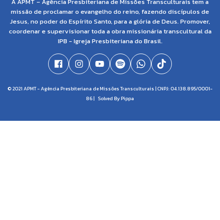
A APMT – Agência Presbiteriana de Missões Transculturais tem a
missão de proclamar o evangelho do reino, fazendo discípulos de
Jesus, no poder do Espírito Santo, para a glória de Deus. Promover,
coordenar e supervisionar toda a obra missionária transcultural da
IPB - Igreja Presbiteriana do Brasil.
© 2021 APMT - Agência Presbiteriana de Missões Transculturais | CNPJ: 04.138.895/0001-
86 |
Solved By Pippa