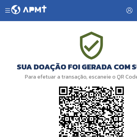
SUA DOAÇÃO FOI GERADA COM 
Para efetuar a transação, escaneie o QR Cod