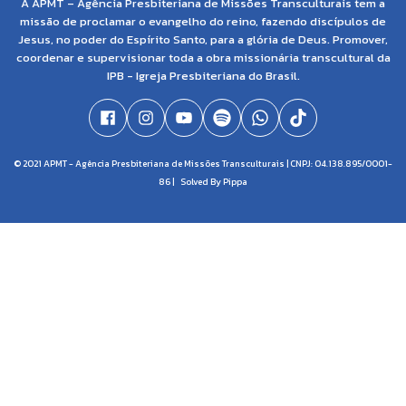
A APMT – Agência Presbiteriana de Missões Transculturais tem a
missão de proclamar o evangelho do reino, fazendo discípulos de
Jesus, no poder do Espírito Santo, para a glória de Deus. Promover,
coordenar e supervisionar toda a obra missionária transcultural da
IPB - Igreja Presbiteriana do Brasil.
© 2021 APMT - Agência Presbiteriana de Missões Transculturais | CNPJ: 04.138.895/0001-
86 |
Solved By Pippa