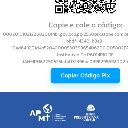
Copie e cole o código:
00020101021226820014br.gov.bcb.pix2560pix.stone.com.b
bbdf-4340-b8a3-
0ed649201d4b5204000053039865406200.005802BR
Instituicao De P6014RIO DE
JANEIRO62290525bdbf02396ac0398299692002f
Copiar Código Pix