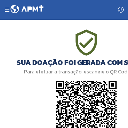
SUA DOAÇÃO FOI GERADA COM 
Para efetuar a transação, escaneie o QR Cod