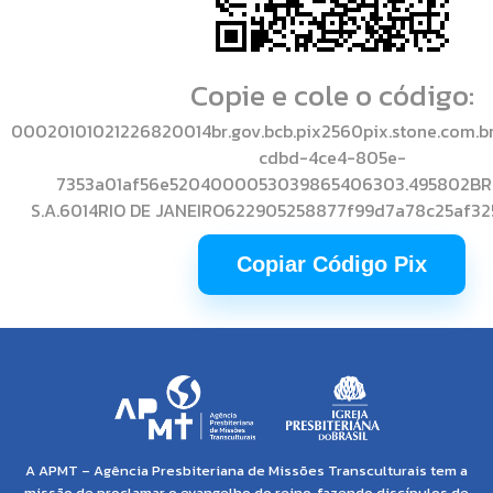
Copie e cole o código:
00020101021226820014br.gov.bcb.pix2560pix.stone.com.b
cdbd-4ce4-805e-
7353a01af56e5204000053039865406303.495802BR
S.A.6014RIO DE JANEIRO622905258877f99d7a78c25af3
Copiar Código Pix
A APMT – Agência Presbiteriana de Missões Transculturais tem a
missão de proclamar o evangelho do reino, fazendo discípulos de