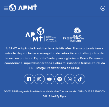
A APMT – Agência Presbiteriana de Missões Transculturais tem a
missão de proclamar o evangelho do reino, fazendo discípulos de
Jesus, no poder do Espírito Santo, para a glória de Deus. Promover,
coordenar e supervisionar toda a obra missionária transcultural da
IPB - Igreja Presbiteriana do Brasil.
© 2021 APMT - Agência Presbiteriana de Missões Transculturais | CNPJ: 04.138.895/0001-
86 |
Solved By Pippa