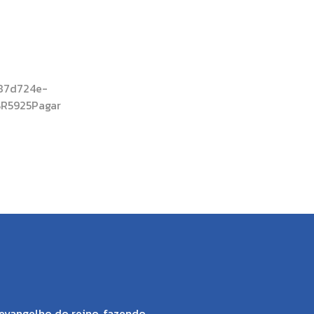
287d724e-
R5925Pagar
evangelho do reino, fazendo