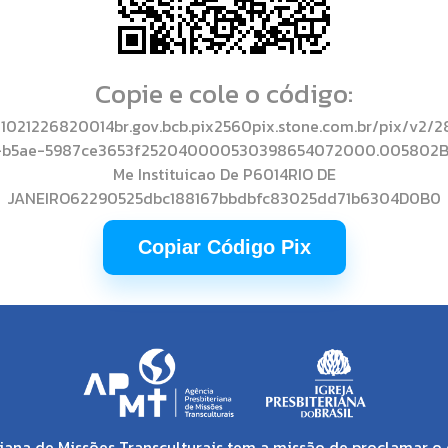
Copie e cole o código:
021226820014br.gov.bcb.pix2560pix.stone.com.br/pix/v2/
-b5ae-5987ce3653f252040000530398654072000.005802B
Me Instituicao De P6014RIO DE
JANEIRO62290525dbc188167bbdbfc83025dd71b6304D0B0
Copiar Código Pix
iana de Missões Transculturais tem a missão de proclamar o 