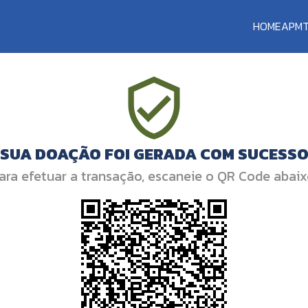
HOME
APM
SUA DOAÇÃO FOI GERADA COM SUCESS
ara efetuar a transação, escaneie o QR Code abaix