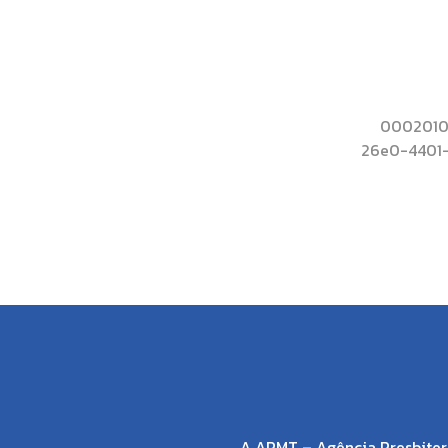
00020101
26e0-4401
A APMT – Agência Presbiter