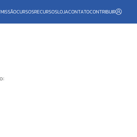
T
MISSÃO
CURSOS
RECURSOS
LOJA
CONTATO
CONTRIBUIR
O
o: