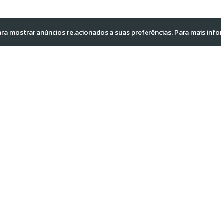
para mostrar anúncios relacionados a suas preferências. Para mais inf
iana de Missões Transculturais tem a missão de proclamar o 
 do Espírito Santo, para a glória de Deus. Promover, coorden
issionária transcultural da IPB - Igreja Presbiteriana do Brasi