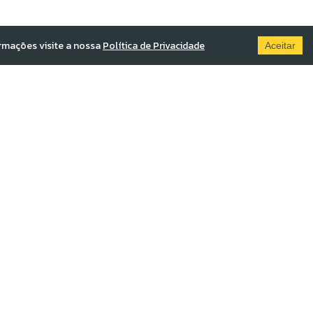
ormações visite a nossa
Política de Privacidade
Aceitar
evangelho do reino, fazendo
ar e supervisionar toda a obra
l.