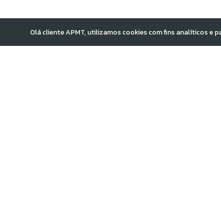
Olá cliente APMT, utilizamos cookies com fins analíticos e 
A APMT – Agência Presbiter
discípulos de Jesus, no poder
m