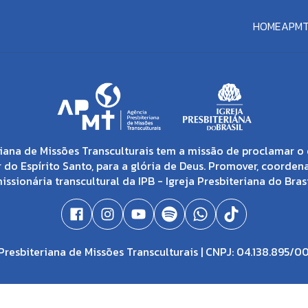
HOME
APM
iana de Missões Transculturais tem a missão de proclamar o 
 do Espírito Santo, para a glória de Deus. Promover, coorden
issionária transcultural da IPB - Igreja Presbiteriana do Brasi
resbiteriana de Missões Transculturais | CNPJ: 04.138.895/0