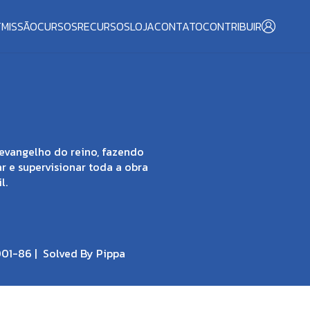
T
MISSÃO
CURSOS
RECURSOS
LOJA
CONTATO
CONTRIBUIR
evangelho do reino, fazendo
ar e supervisionar toda a obra
l.
001-86 |
Solved By Pippa