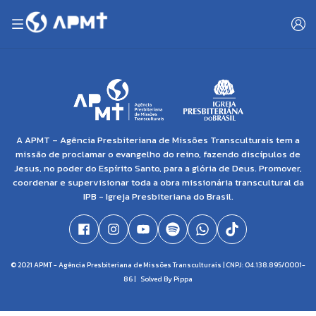
A APMT – Agência Presbiteriana de Missões Transculturais tem a
missão de proclamar o evangelho do reino, fazendo discípulos de
Jesus, no poder do Espírito Santo, para a glória de Deus. Promover,
coordenar e supervisionar toda a obra missionária transcultural da
IPB - Igreja Presbiteriana do Brasil.
© 2021 APMT - Agência Presbiteriana de Missões Transculturais | CNPJ: 04.138.895/0001-
86 |
Solved By Pippa