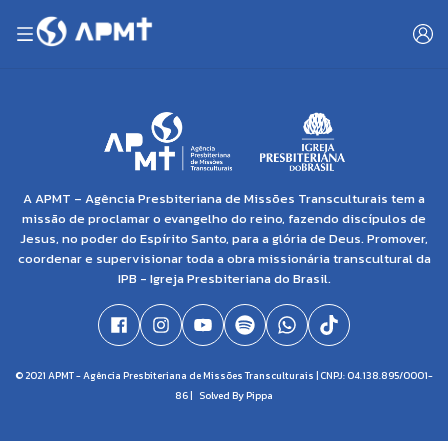
A APMT – Agência Presbiteriana de Missões Transculturais tem a
missão de proclamar o evangelho do reino, fazendo discípulos de
Jesus, no poder do Espírito Santo, para a glória de Deus. Promover,
coordenar e supervisionar toda a obra missionária transcultural da
IPB - Igreja Presbiteriana do Brasil.
© 2021 APMT - Agência Presbiteriana de Missões Transculturais | CNPJ: 04.138.895/0001-
86 |
Solved By Pippa