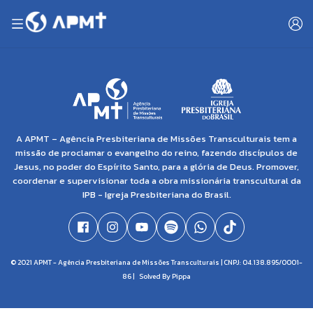
A APMT – Agência Presbiteriana de Missões Transculturais tem a
missão de proclamar o evangelho do reino, fazendo discípulos de
Jesus, no poder do Espírito Santo, para a glória de Deus. Promover,
coordenar e supervisionar toda a obra missionária transcultural da
IPB - Igreja Presbiteriana do Brasil.
© 2021 APMT - Agência Presbiteriana de Missões Transculturais | CNPJ: 04.138.895/0001-
86 |
Solved By Pippa