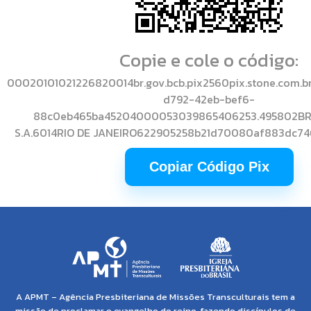
Copie e cole o código:
00020101021226820014br.gov.bcb.pix2560pix.stone.com.b
d792-42eb-bef6-
88c0eb465ba45204000053039865406253.495802BR
S.A.6014RIO DE JANEIRO622905258b21d70080af883dc7
Copiar Código Pix
A APMT – Agência Presbiteriana de Missões Transculturais tem a
missão de proclamar o evangelho do reino, fazendo discípulos de