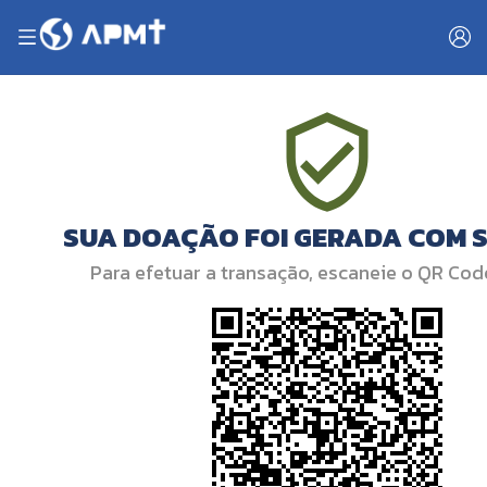
SUA DOAÇÃO FOI GERADA COM 
Para efetuar a transação, escaneie o QR Cod