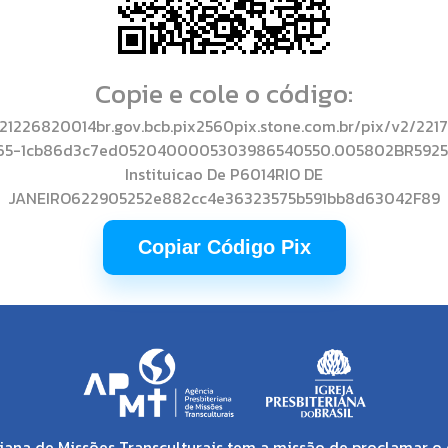
Copie e cole o código:
1226820014br.gov.bcb.pix2560pix.stone.com.br/pix/v2/221
65-1cb86d3c7ed0520400005303986540550.005802BR5925
Instituicao De P6014RIO DE
JANEIRO622905252e882cc4e36323575b591bb8d63042F89
Copiar Código Pix
iana de Missões Transculturais tem a missão de proclamar o 