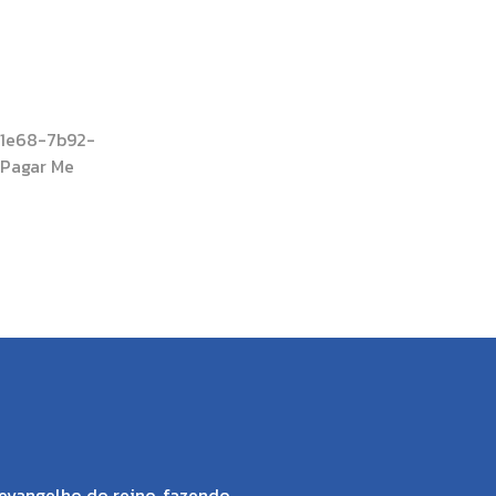
71e68-7b92-
Pagar Me
evangelho do reino, fazendo