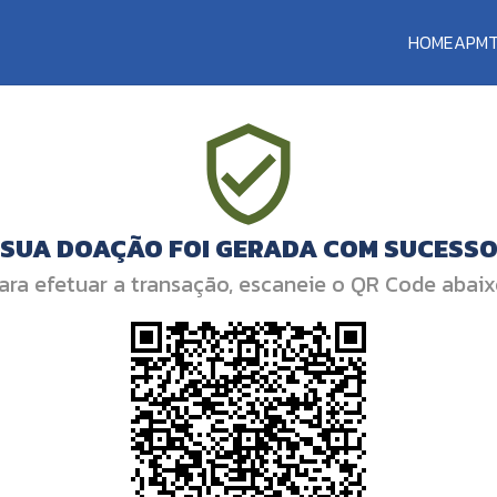
HOME
APM
SUA DOAÇÃO FOI GERADA COM SUCESS
ara efetuar a transação, escaneie o QR Code abaix