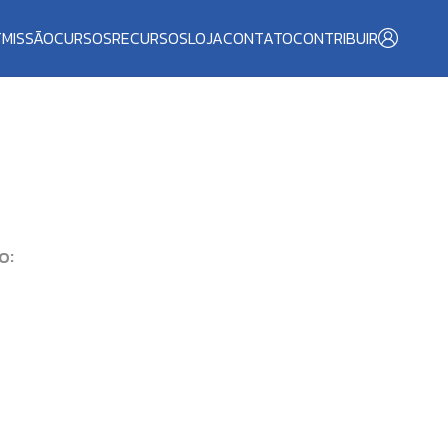
T
MISSÃO
CURSOS
RECURSOS
LOJA
CONTATO
CONTRIBUIR
O
o: