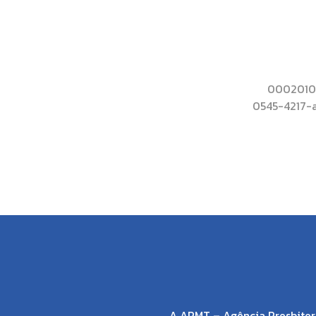
00020101
0545-4217-
A APMT – Agência Presbiter