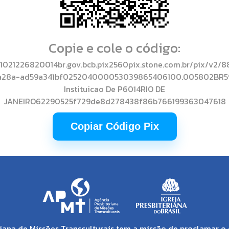
Copie e cole o código:
021226820014br.gov.bcb.pix2560pix.stone.com.br/pix/v2/
a28a-ad59a341bf025204000053039865406100.005802BR5
Instituicao De P6014RIO DE
JANEIRO62290525f729de8d278438f86b766199363047618
Copiar Código Pix
iana de Missões Transculturais tem a missão de proclamar o 