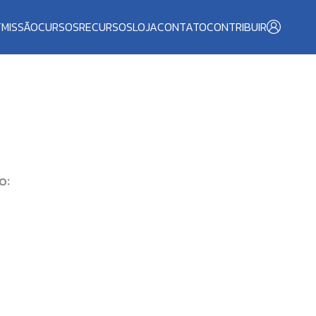
T
MISSÃO
CURSOS
RECURSOS
LOJA
CONTATO
CONTRIBUIR
O
o: