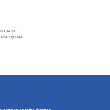
88ae8edd-
925Pagar Me
evangelho do reino, fazendo