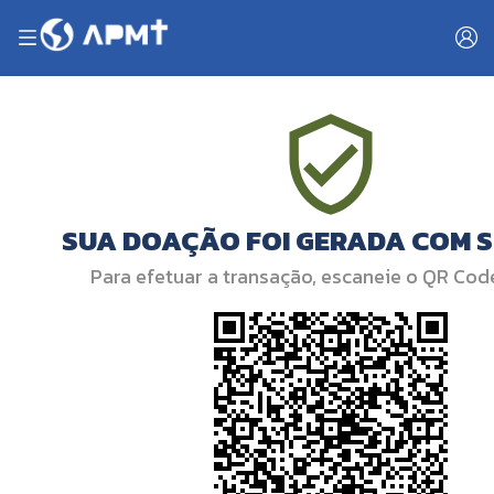
SUA DOAÇÃO FOI GERADA COM 
Para efetuar a transação, escaneie o QR Cod