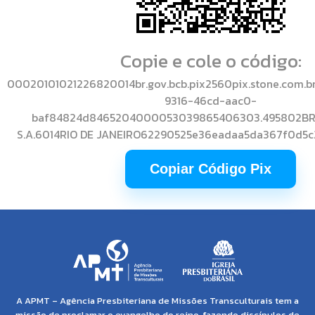
Copie e cole o código:
00020101021226820014br.gov.bcb.pix2560pix.stone.com.b
9316-46cd-aac0-
baf84824d8465204000053039865406303.495802BR
S.A.6014RIO DE JANEIRO62290525e36eadaa5da367f0d5
Copiar Código Pix
A APMT – Agência Presbiteriana de Missões Transculturais tem a
missão de proclamar o evangelho do reino, fazendo discípulos de