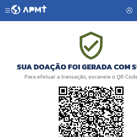
SUA DOAÇÃO FOI GERADA COM 
Para efetuar a transação, escaneie o QR Cod