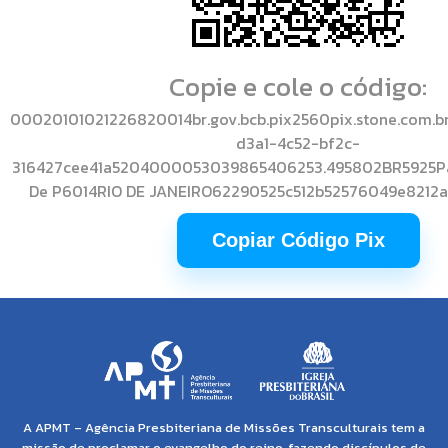
Copie e cole o código:
00020101021226820014br.gov.bcb.pix2560pix.stone.com.b
d3a1-4c52-bf2c-
316427cee41a5204000053039865406253.495802BR5925Paga
De P6014RIO DE JANEIRO62290525c512b52576049e8212a
Copiar Código Pix
A APMT – Agência Presbiteriana de Missões Transculturais tem a
missão de proclamar o evangelho do reino, fazendo discípulos de