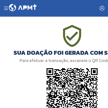
SUA DOAÇÃO FOI GERADA COM 
Para efetuar a transação, escaneie o QR Cod