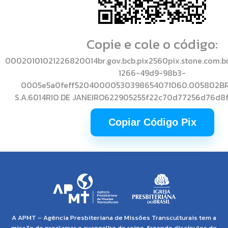
Copie e cole o código:
00020101021226820014br.gov.bcb.pix2560pix.stone.com.b
1266-49d9-98b3-
0005e5a0feff52040000530398654071060.005802BR
S.A.6014RIO DE JANEIRO622905255f22c70d77256d76d8
Copiar Código Pix
A APMT – Agência Presbiteriana de Missões Transculturais tem a
missão de proclamar o evangelho do reino, fazendo discípulos de