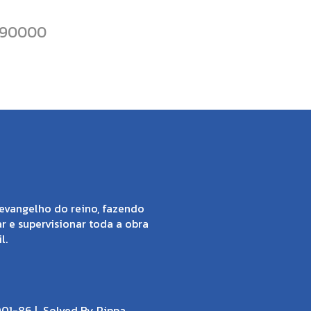
090000
evangelho do reino, fazendo
ar e supervisionar toda a obra
l.
001-86 |
Solved By Pippa