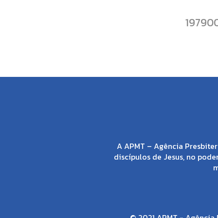
19790
A APMT – Agência Presbiter
discípulos de Jesus, no poder
m
© 2021 APMT - Agência P