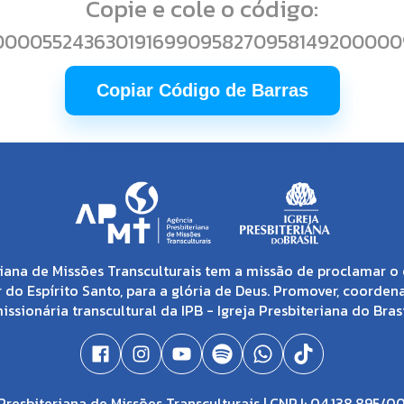
Copie e cole o código:
000055243630191699095827095814920000
Copiar Código de Barras
iana de Missões Transculturais tem a missão de proclamar o 
 do Espírito Santo, para a glória de Deus. Promover, coorden
issionária transcultural da IPB - Igreja Presbiteriana do Brasi
resbiteriana de Missões Transculturais | CNPJ: 04.138.895/0