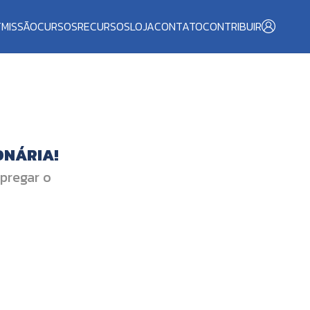
T
MISSÃO
CURSOS
RECURSOS
LOJA
CONTATO
CONTRIBUIR
ONÁRIA!
 pregar o