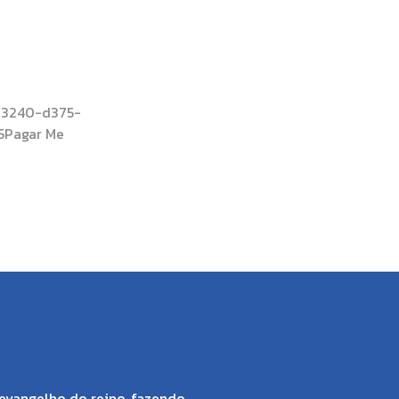
e3240-d375-
Pagar Me
evangelho do reino, fazendo