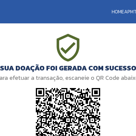
HOME
APM
SUA DOAÇÃO FOI GERADA COM SUCESS
ara efetuar a transação, escaneie o QR Code abaix