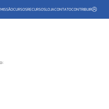
T
MISSÃO
CURSOS
RECURSOS
LOJA
CONTATO
CONTRIBUIR
O
o: