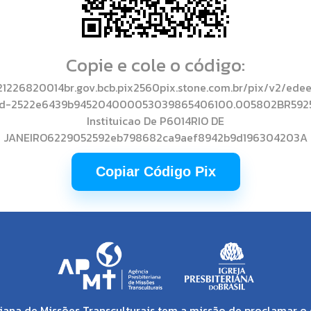
Copie e cole o código:
1226820014br.gov.bcb.pix2560pix.stone.com.br/pix/v2/ede
ad-2522e6439b945204000053039865406100.005802BR5925
Instituicao De P6014RIO DE
JANEIRO6229052592eb798682ca9aef8942b9d196304203A
Copiar Código Pix
iana de Missões Transculturais tem a missão de proclamar o 