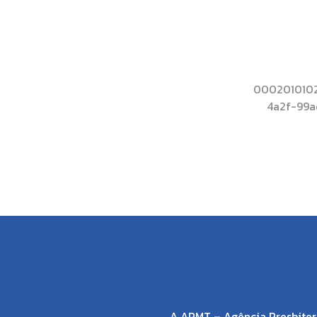
0002010102
4a2f-99
A APMT – Agência Presbiter